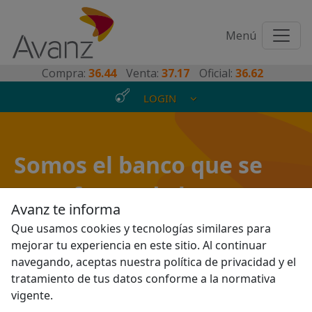
Toggl
Menú
naviga
Compra:
36.44
Venta:
37.17
Oficial:
36.62
LOGIN
Somos el banco que se
transforma de la mano
Avanz te informa
de sus clientes
Que usamos cookies y tecnologías similares para
mejorar tu experiencia en este sitio. Al continuar
navegando, aceptas nuestra política de privacidad y el
tratamiento de tus datos conforme a la normativa
vigente.