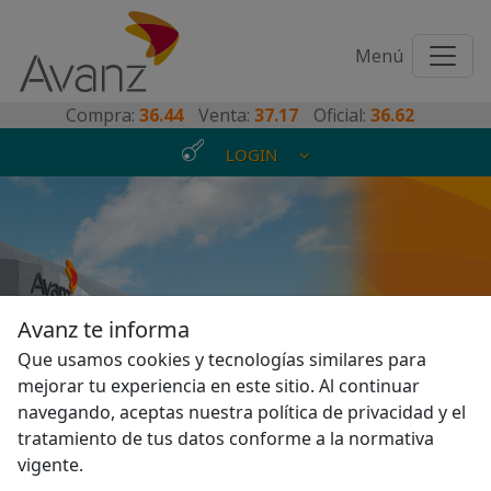
Toggl
Menú
naviga
Compra:
36.44
Venta:
37.17
Oficial:
36.62
LOGIN
Somos el banco que se
Avanz te informa
transforma de la mano
Que usamos cookies y tecnologías similares para
mejorar tu experiencia en este sitio. Al continuar
de sus clientes
navegando, aceptas nuestra política de privacidad y el
tratamiento de tus datos conforme a la normativa
vigente.
P
N