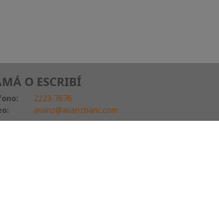
AMÁ O ESCRIBÍ
fono:
2223-7676
eo:
avanz@avanzbanc.com
Contacto
Tel. 2223 7676