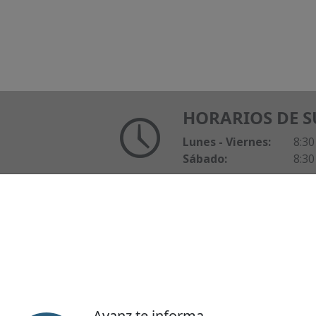
​ ​ ​ ​ ​
HORARIOS DE 
Lunes - Viernes:
8:30
Sábado:
8:30
Conócenos
Canal
Misión, Visión y Valores
ATM de
Avanz te informa