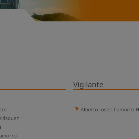
Vigilante​​
ard
Alberto José Chamorro 
​​ ​
elásquez
n
Chamorro