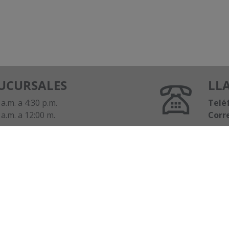
SUCURSALES
LL
 a.m. a 4:30 p.m.
Telé
 a.m. a 12:00 m.
Corr
es de Atención
Avanz Digital
 Retiro y Depósito
e-banking