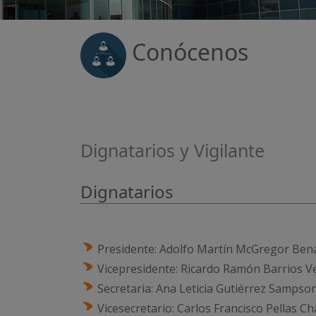
Conócenos
P
N
r
e
e
x
v
t
i
Dignatarios​ y Vigilante
o
u
Dignatarios​​​
s
Presidente: Adolfo Martín McGregor Ben
Vicepresidente:
Ricardo Ramón Barrios V
Secretaria:
Ana Leticia Gutiérrez Sampso
Vices​ecretario: Carlos Francisco Pellas 