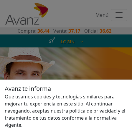
Toggl
Menú
naviga
Compra:
36.44
Venta:
37.17
Oficial:
36.62
LOGIN
Avanz te informa
Aprovecha nuestras
Que usamos cookies y tecnologías similares para
mejorar tu experiencia en este sitio. Al continuar
Promociones
navegando, aceptas nuestra política de privacidad y el
tratamiento de tus datos conforme a la normativa
vigente.
P
N